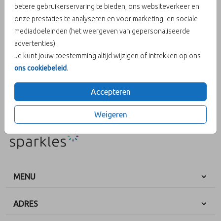
betere gebruikerservaring te bieden, ons websiteverkeer en
onze prestaties te analyseren en voor marketing- en sociale
Aantal
x 1
Prijs:
€ 0,65
mediadoeleinden (het weergeven van gepersonaliseerde
advertenties).
Je kunt jouw toestemming altijd wijzigen of intrekken op ons
ons cookiebeleid
.
OMSCHRIJVING
biotop-rouw 15 x 11
Accepteren
Prijs:
€ 0,65
per 1
Weigeren
MENU
ADRES