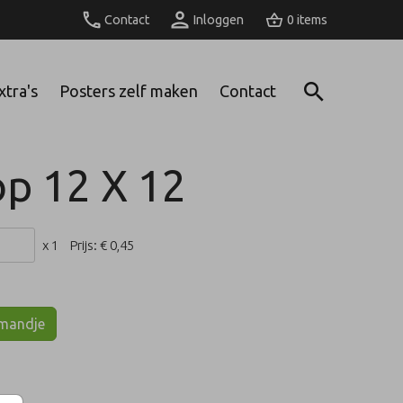
Contact
Inloggen
0
xtra's
Posters zelf maken
Contact
op 12 X 12
x 1
Prijs:
€ 0,45
lmandje