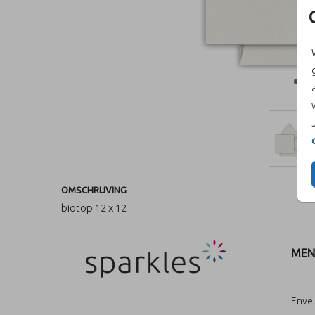
OMSCHRIJVING
biotop 12 x 12
MEN
Enve