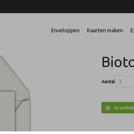
Enveloppen
Kaarten maken
E
Biot
Aantal
In winke