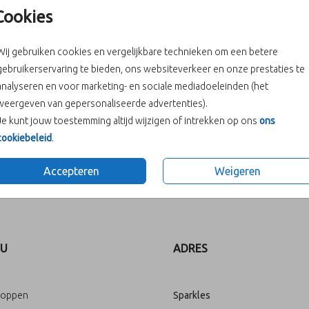
Cookies
Wij gebruiken cookies en vergelijkbare technieken om een betere
gebruikerservaring te bieden, ons websiteverkeer en onze prestaties te
analyseren en voor marketing- en sociale mediadoeleinden (het
weergeven van gepersonaliseerde advertenties).
Je kunt jouw toestemming altijd wijzigen of intrekken op ons
ons
cookiebeleid
.
Accepteren
Weigeren
Prijs:
€ 0,45
U
ADRES
loppen
Sparkles