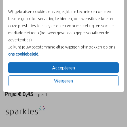
Wij gebruiken cookies en vergelijkbare technieken om een
betere gebruikerservaring te bieden, ons websiteverkeer en
onze prestaties te analyseren en voor marketing- en sociale
Biotop 16 X 16
mediadoeleinden (het weergeven van gepersonaliseerde
advertenties).
Aantal
x 1
Prijs:
€ 0,45
Je kunt jouw toestemming altijd wijzigen of intrekken op ons
ons cookiebeleid
.
Accepteren
OMSCHRIJVING
Weigeren
biotop 16 x 16
Prijs:
€ 0,45
per 1