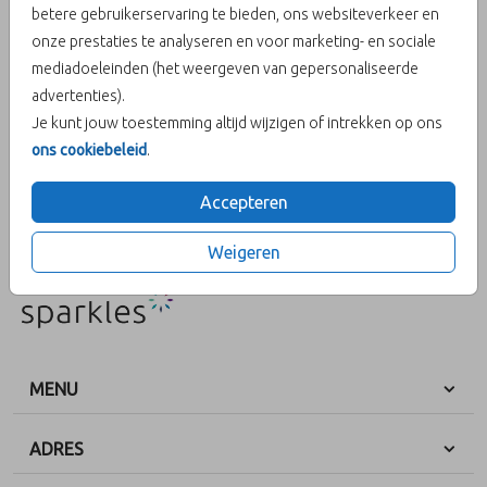
betere gebruikerservaring te bieden, ons websiteverkeer en
onze prestaties te analyseren en voor marketing- en sociale
Aantal
x 1
Prijs:
€ 0,45
mediadoeleinden (het weergeven van gepersonaliseerde
advertenties).
Je kunt jouw toestemming altijd wijzigen of intrekken op ons
ons cookiebeleid
.
OMSCHRIJVING
donkergroen 15 x 11
Accepteren
Prijs:
€ 0,45
per 1
Weigeren
MENU
ADRES