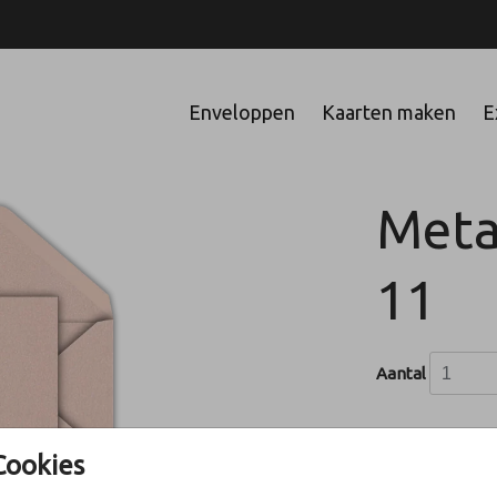
Enveloppen
Kaarten maken
E
Metal
11
Aantal
Cookies
In winke