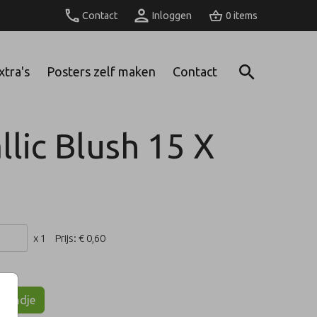
Contact
Inloggen
0
xtra's
Posters zelf maken
Contact
lic Blush 15 X
x 1
Prijs:
€ 0,60
lmandje