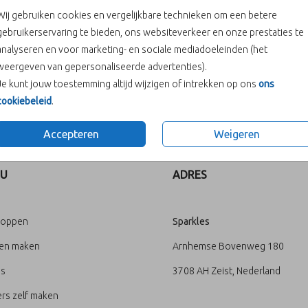
Wij gebruiken cookies en vergelijkbare technieken om een betere
gebruikerservaring te bieden, ons websiteverkeer en onze prestaties te
analyseren en voor marketing- en sociale mediadoeleinden (het
weergeven van gepersonaliseerde advertenties).
Je kunt jouw toestemming altijd wijzigen of intrekken op ons
ons
cookiebeleid
.
Prijs:
€ 0,60
Accepteren
Weigeren
U
ADRES
loppen
Sparkles
ten maken
Arnhemse Bovenweg 180
's
3708 AH Zeist, Nederland
rs zelf maken