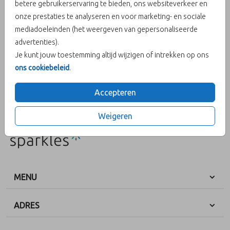
betere gebruikerservaring te bieden, ons websiteverkeer en
onze prestaties te analyseren en voor marketing- en sociale
Aantal
x 1
Prijs:
€ 0,60
mediadoeleinden (het weergeven van gepersonaliseerde
advertenties).
Je kunt jouw toestemming altijd wijzigen of intrekken op ons
ons cookiebeleid
.
OMSCHRIJVING
metallic rood 12 x 18
Accepteren
Prijs:
€ 0,60
per 1
Weigeren
MENU
ADRES