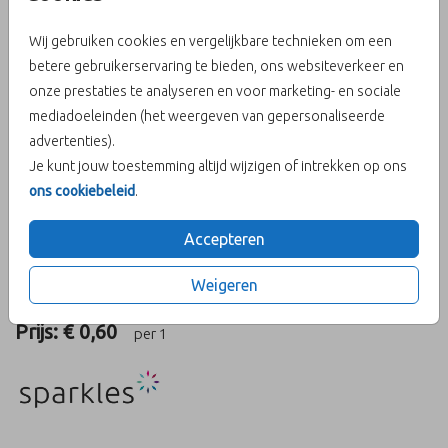
Wij gebruiken cookies en vergelijkbare technieken om een
betere gebruikerservaring te bieden, ons websiteverkeer en
onze prestaties te analyseren en voor marketing- en sociale
Metallic Rood 14 X 14
mediadoeleinden (het weergeven van gepersonaliseerde
advertenties).
Aantal
x 1
Prijs:
€ 0,60
Je kunt jouw toestemming altijd wijzigen of intrekken op ons
ons cookiebeleid
.
Accepteren
OMSCHRIJVING
Weigeren
metallic rood 14 x 14
Prijs:
€ 0,60
per 1