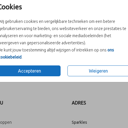
Cookies
Wij gebruiken cookies en vergelijkbare technieken om een betere
gebruikerservaring te bieden, ons websiteverkeer en onze prestaties te
analyseren en voor marketing- en sociale mediadoeleinden (het
weergeven van gepersonaliseerde advertenties).
Je kunt jouw toestemming altijd wijzigen of intrekken op ons
ons
cookiebeleid
.
Accepteren
Weigeren
Prijs:
€ 0,69
U
ADRES
loppen
Sparkles