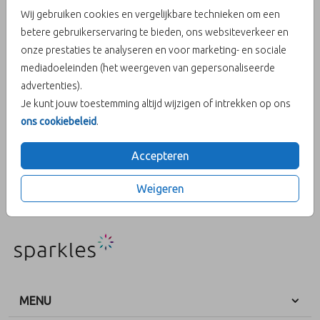
Wij gebruiken cookies en vergelijkbare technieken om een
betere gebruikerservaring te bieden, ons websiteverkeer en
Olijfgroen 12,5 X 14
onze prestaties te analyseren en voor marketing- en sociale
mediadoeleinden (het weergeven van gepersonaliseerde
Aantal
x 1
Prijs:
€ 0,45
advertenties).
Je kunt jouw toestemming altijd wijzigen of intrekken op ons
ons cookiebeleid
.
Accepteren
OMSCHRIJVING
olijfgroen 12,5 x 14
Weigeren
Prijs:
€ 0,45
per 1
MENU