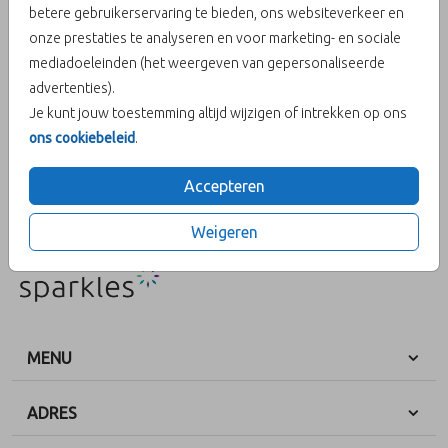
betere gebruikerservaring te bieden, ons websiteverkeer en
onze prestaties te analyseren en voor marketing- en sociale
Aantal
x 1
Prijs:
€ 0,50
mediadoeleinden (het weergeven van gepersonaliseerde
advertenties).
Je kunt jouw toestemming altijd wijzigen of intrekken op ons
ons cookiebeleid
.
OMSCHRIJVING
olijfgroen 15 x 22
Accepteren
Prijs:
€ 0,50
per 1
Weigeren
MENU
ADRES