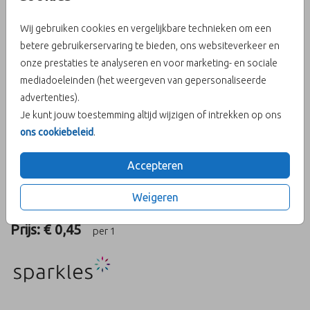
Wij gebruiken cookies en vergelijkbare technieken om een
betere gebruikerservaring te bieden, ons websiteverkeer en
onze prestaties te analyseren en voor marketing- en sociale
Olijfgroen 16 X 16
mediadoeleinden (het weergeven van gepersonaliseerde
advertenties).
Aantal
x 1
Prijs:
€ 0,45
Je kunt jouw toestemming altijd wijzigen of intrekken op ons
ons cookiebeleid
.
Accepteren
OMSCHRIJVING
Weigeren
olijfgroen 16 x 16
Prijs:
€ 0,45
per 1