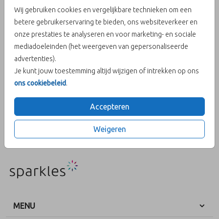
Wij gebruiken cookies en vergelijkbare technieken om een
betere gebruikerservaring te bieden, ons websiteverkeer en
Oker 12,5 X 14
onze prestaties te analyseren en voor marketing- en sociale
mediadoeleinden (het weergeven van gepersonaliseerde
Aantal
x 1
Prijs:
€ 0,45
advertenties).
Je kunt jouw toestemming altijd wijzigen of intrekken op ons
ons cookiebeleid
.
Accepteren
OMSCHRIJVING
oker 12,5 x 14
Weigeren
Prijs:
€ 0,45
per 1
MENU