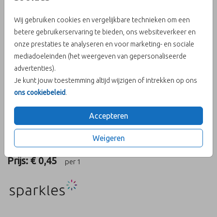
Wij gebruiken cookies en vergelijkbare technieken om een
betere gebruikerservaring te bieden, ons websiteverkeer en
onze prestaties te analyseren en voor marketing- en sociale
Oker 14 X 14
mediadoeleinden (het weergeven van gepersonaliseerde
advertenties).
Aantal
x 1
Prijs:
€ 0,45
Je kunt jouw toestemming altijd wijzigen of intrekken op ons
ons cookiebeleid
.
Accepteren
OMSCHRIJVING
Weigeren
oker 14 x 14
Prijs:
€ 0,45
per 1