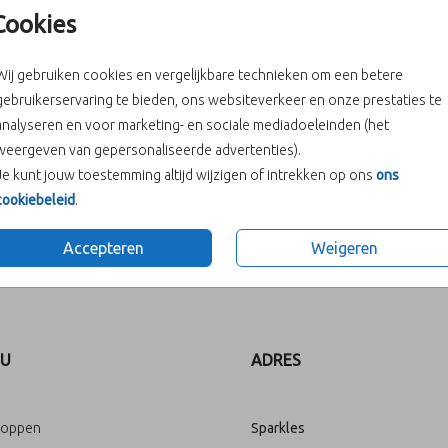
Cookies
Wij gebruiken cookies en vergelijkbare technieken om een betere
gebruikerservaring te bieden, ons websiteverkeer en onze prestaties te
analyseren en voor marketing- en sociale mediadoeleinden (het
weergeven van gepersonaliseerde advertenties).
Je kunt jouw toestemming altijd wijzigen of intrekken op ons
ons
cookiebeleid
.
Accepteren
Weigeren
Prijs:
€ 0,41
U
ADRES
loppen
Sparkles