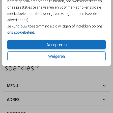
betere gebruikerservaring te bieden, ons websiteverkeer en
onze prestaties te analyseren en voor marketing- en sociale
Helaas is dit product tijdelijk uitverkocht!
mediadoeleinden (het weergeven van gepersonaliseerde
advertenties).
Heb je vragen? Neem dan contact met ons op.
Je kunt jouw toestemming altijd wijzigen of intrekken op ons
ons cookiebeleid
.
OMSCHRIJVING
parelmoer 15 x 11
Accepteren
Prijs:
€ 0,60
per 1
Weigeren
MENU
ADRES