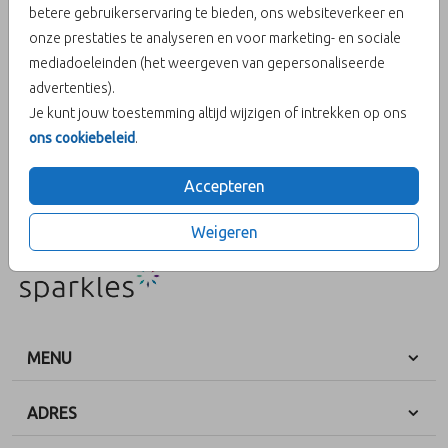
betere gebruikerservaring te bieden, ons websiteverkeer en
onze prestaties te analyseren en voor marketing- en sociale
Aantal
x 1
Prijs:
€ 0,69
mediadoeleinden (het weergeven van gepersonaliseerde
advertenties).
Je kunt jouw toestemming altijd wijzigen of intrekken op ons
ons cookiebeleid
.
OMSCHRIJVING
parelmoer 15,6 x 22
Accepteren
Prijs:
€ 0,69
per 1
Weigeren
MENU
ADRES