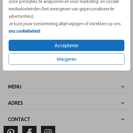
onze prestaties te analyseren en voor marketing- en sociale
mediadoeleinden (het weergeven van gepersonaliseerde
advertenties).
Je kunt jouw toestemming altijd wijzigen of intrekken op ons
OMSCHRIJVING
ons cookiebeleid
.
roestbruin 22 x 11
Accepteren
Prijs:
€ 0,45
per 1
Weigeren
MENU
ADRES
CONTACT