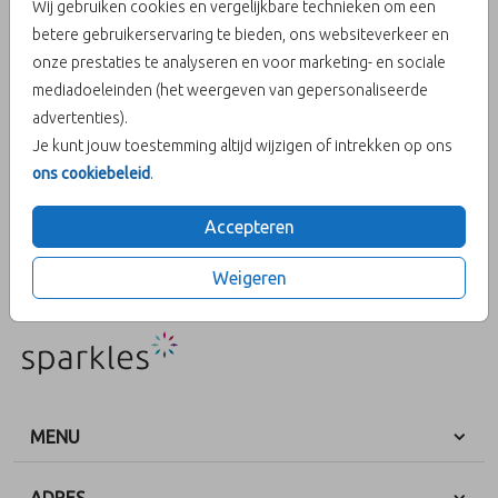
Wij gebruiken cookies en vergelijkbare technieken om een
inlay 12 X 18
betere gebruikerservaring te bieden, ons websiteverkeer en
onze prestaties te analyseren en voor marketing- en sociale
mediadoeleinden (het weergeven van gepersonaliseerde
Aantal
x 1
Prijs:
€ 0,75
advertenties).
Je kunt jouw toestemming altijd wijzigen of intrekken op ons
ons cookiebeleid
.
OMSCHRIJVING
Accepteren
Donkerblauw met gouden inlay 12 X 18
Weigeren
Prijs:
€ 0,75
per 1
MENU
ADRES