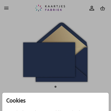
0
Cookies
Donkerblauw met gouden