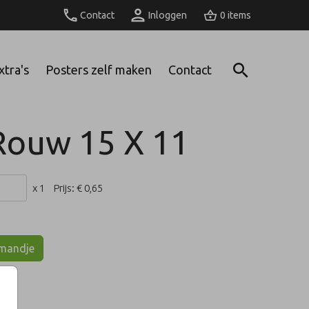
Contact
Inloggen
0
xtra's
Posters zelf maken
Contact
Rouw 15 X 11
x 1
Prijs:
€ 0,65
lmandje