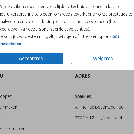
Wij gebruiken cookies en vergelijkbare technieken om een betere
gebruikerservaring te bieden, ons websiteverkeer en onze prestaties te
analyseren en voor marketing- en sociale mediadoeleinden (het
weergeven van gepersonaliseerde advertenties).
Je kunt jouw toestemming altijd wijzigen of intrekken op ons
ons
cookiebeleid
.
Prijs:
€ 0,65
Accepteren
Weigeren
U
ADRES
loppen
Sparkles
ten maken
Arnhemse Bovenweg 180
's
3708 AH Zeist, Nederland
rs zelf maken