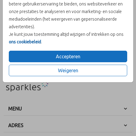
betere gebruikerservaring te bieden, ons websiteverkeer en
onze prestaties te analyseren en voor marketing- en sociale
Aantal
x 1
Prijs:
€ 0,40
mediadoeleinden (het weergeven van gepersonaliseerde
advertenties).
Je kunt jouw toestemming altijd wijzigen of intrekken op ons
ons cookiebeleid
.
OMSCHRIJVING
wit 15,6 x 22
Accepteren
Prijs:
€ 0,40
per 1
Weigeren
MENU
ADRES