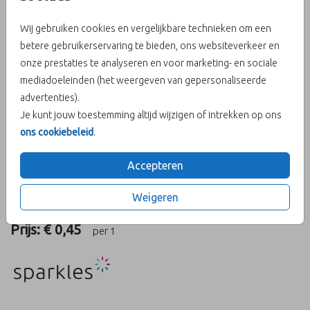
Wij gebruiken cookies en vergelijkbare technieken om een
betere gebruikerservaring te bieden, ons websiteverkeer en
onze prestaties te analyseren en voor marketing- en sociale
Zand (recycled) 12 X12
mediadoeleinden (het weergeven van gepersonaliseerde
advertenties).
Aantal
x 1
Prijs:
€ 0,45
Je kunt jouw toestemming altijd wijzigen of intrekken op ons
ons cookiebeleid
.
Accepteren
OMSCHRIJVING
Weigeren
zand (recycled) 12 x12
Prijs:
€ 0,45
per 1