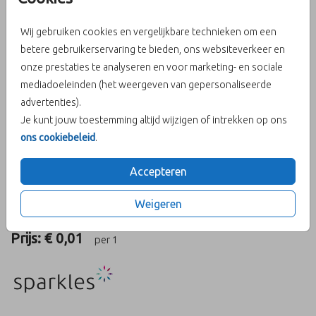
Wij gebruiken cookies en vergelijkbare technieken om een
betere gebruikerservaring te bieden, ons websiteverkeer en
baby-moment-rondjes
onze prestaties te analyseren en voor marketing- en sociale
mediadoeleinden (het weergeven van gepersonaliseerde
Helaas is dit product tijdelijk uitverkocht!
advertenties).
Je kunt jouw toestemming altijd wijzigen of intrekken op ons
Heb je vragen? Neem dan contact met ons op.
ons cookiebeleid
.
Bestel gemakkelijk een proefdruk voor € 0,50
Accepteren
OMSCHRIJVING
Weigeren
baby-moment-rondjes
Prijs:
€ 0,01
per 1