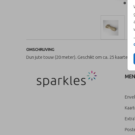
OMSCHRIJVING
Dun jute touw (20 meter). Geschikt om ca. 25 kaarten m
MEN
Enve
Kaar
Extra
Poste