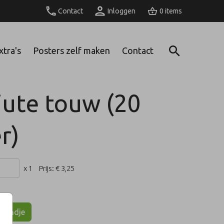
Contact
Inloggen
0
xtra's
Posters zelf maken
Contact
jute touw (20
r)
x 1
Prijs:
€ 3,25
lmandje