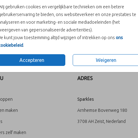
Wij gebruiken cookies en vergelijkbare technieken om een betere
gebruikerservaring te bieden, ons websiteverkeer en onze prestaties te
analyseren en voor marketing- en sociale mediadoeleinden (het
weergeven van gepersonaliseerde advertenties).
Je kunt jouw toestemming altijd wijzigen of intrekken op ons
ons
cookiebeleid
.
Prijs:
€ 3,25
ee te versieren.
Accepteren
Weigeren
U
ADRES
loppen
Sparkles
ten maken
Arnhemse Bovenweg 180
's
3708 AH Zeist, Nederland
rs zelf maken