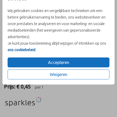
Wij gebruiken cookies en vergelijkbare technieken om een
betere gebruikerservaring te bieden, ons websiteverkeer en
onze prestaties te analyseren en voor marketing- en sociale
Berry 12 x 12
mediadoeleinden (het weergeven van gepersonaliseerde
advertenties).
Aantal
x 1
Prijs:
€ 0,45
Je kunt jouw toestemming altijd wijzigen of intrekken op ons
ons cookiebeleid
.
Accepteren
OMSCHRIJVING
Weigeren
berry 12 x 12
Prijs:
€ 0,45
per 1