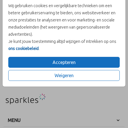
Wij gebruiken cookies en vergelijkbare technieken om een
betere gebruikerservaring te bieden, ons websiteverkeer en
Berry 12,5 x 14
onze prestaties te analyseren en voor marketing- en sociale
mediadoeleinden (het weergeven van gepersonaliseerde
Aantal
x 1
Prijs:
€ 0,45
advertenties).
Je kunt jouw toestemming altijd wijzigen of intrekken op ons
ons cookiebeleid
.
Accepteren
OMSCHRIJVING
berry 12,5 x 14
Weigeren
Prijs:
€ 0,45
per 1
MENU