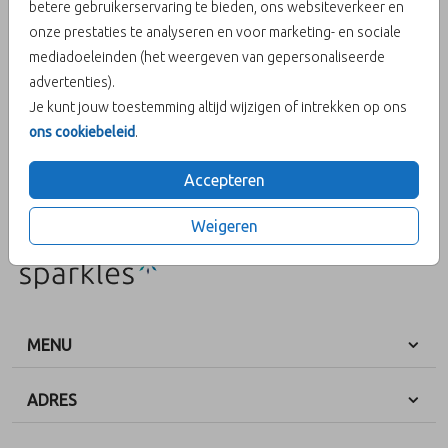
betere gebruikerservaring te bieden, ons websiteverkeer en
onze prestaties te analyseren en voor marketing- en sociale
Aantal
x 1
Prijs:
€ 0,45
mediadoeleinden (het weergeven van gepersonaliseerde
advertenties).
Je kunt jouw toestemming altijd wijzigen of intrekken op ons
ons cookiebeleid
.
OMSCHRIJVING
Berry 13,5 x 20
Accepteren
Prijs:
€ 0,45
per 1
Weigeren
MENU
ADRES