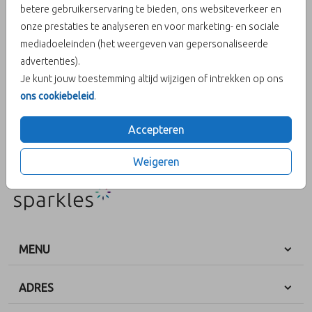
betere gebruikerservaring te bieden, ons websiteverkeer en
onze prestaties te analyseren en voor marketing- en sociale
Aantal
x 1
Prijs:
€ 0,45
mediadoeleinden (het weergeven van gepersonaliseerde
advertenties).
Je kunt jouw toestemming altijd wijzigen of intrekken op ons
ons cookiebeleid
.
OMSCHRIJVING
blauwgrijs 15 x 11
Accepteren
Prijs:
€ 0,45
per 1
Weigeren
MENU
ADRES