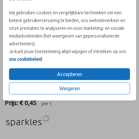
Wij gebruiken cookies en vergelijkbare technieken om een
betere gebruikerservaring te bieden, ons websiteverkeer en
onze prestaties te analyseren en voor marketing- en sociale
Denim (recycled) 14 x 14
mediadoeleinden (het weergeven van gepersonaliseerde
advertenties).
Aantal
x 1
Prijs:
€ 0,45
Je kunt jouw toestemming altijd wijzigen of intrekken op ons
ons cookiebeleid
.
Accepteren
OMSCHRIJVING
Weigeren
denim (recycled) 14 x 14
Prijs:
€ 0,45
per 1