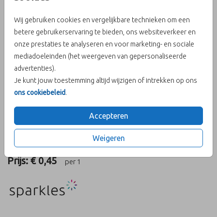
Wij gebruiken cookies en vergelijkbare technieken om een
betere gebruikerservaring te bieden, ons websiteverkeer en
onze prestaties te analyseren en voor marketing- en sociale
Donkergrijs 14 x 14
mediadoeleinden (het weergeven van gepersonaliseerde
advertenties).
Aantal
x 1
Prijs:
€ 0,45
Je kunt jouw toestemming altijd wijzigen of intrekken op ons
ons cookiebeleid
.
Accepteren
OMSCHRIJVING
Weigeren
donkergrijs 14 x 14
Prijs:
€ 0,45
per 1