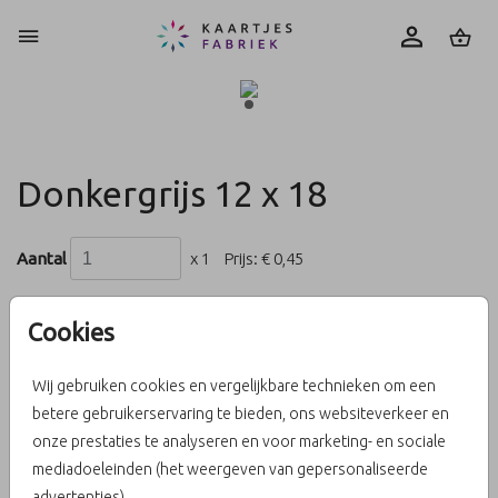
0
Donkergrijs 12 x 18
Aantal
x 1
Prijs:
€ 0,45
Cookies
OMSCHRIJVING
Wij gebruiken cookies en vergelijkbare technieken om een
donkergrijs 12 x 18
betere gebruikerservaring te bieden, ons websiteverkeer en
onze prestaties te analyseren en voor marketing- en sociale
Prijs:
€ 0,45
per 1
mediadoeleinden (het weergeven van gepersonaliseerde
advertenties).