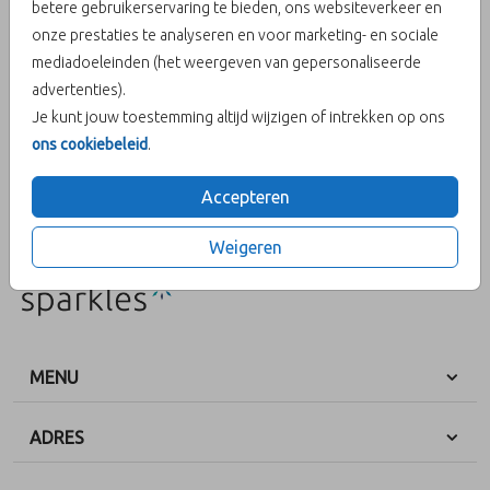
betere gebruikerservaring te bieden, ons websiteverkeer en
onze prestaties te analyseren en voor marketing- en sociale
Aantal
x 1
Prijs:
€ 0,45
mediadoeleinden (het weergeven van gepersonaliseerde
advertenties).
Je kunt jouw toestemming altijd wijzigen of intrekken op ons
ons cookiebeleid
.
OMSCHRIJVING
sage 12 x 18
Accepteren
Prijs:
€ 0,45
per 1
Weigeren
MENU
ADRES