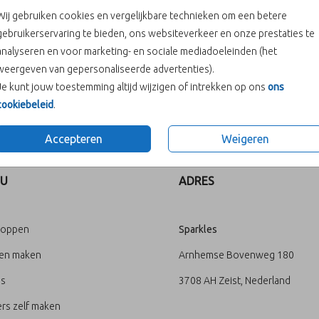
Wij gebruiken cookies en vergelijkbare technieken om een betere
gebruikerservaring te bieden, ons websiteverkeer en onze prestaties te
analyseren en voor marketing- en sociale mediadoeleinden (het
weergeven van gepersonaliseerde advertenties).
Je kunt jouw toestemming altijd wijzigen of intrekken op ons
ons
cookiebeleid
.
Prijs:
€ 6,50
hartje.
Accepteren
Weigeren
U
ADRES
loppen
Sparkles
ten maken
Arnhemse Bovenweg 180
's
3708 AH Zeist, Nederland
rs zelf maken