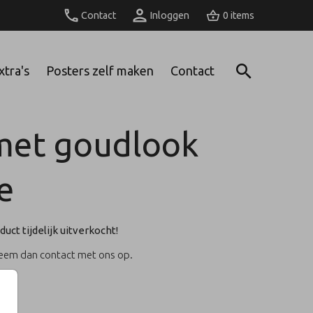
Contact
Inloggen
0
xtra's
Posters zelf maken
Contact
met goudlook
e
duct tijdelijk uitverkocht!
Neem dan contact met ons op.