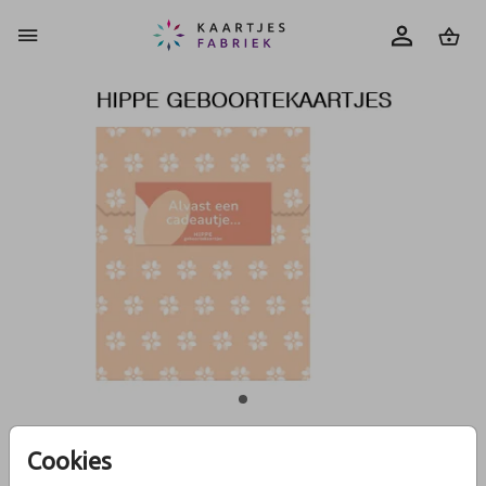
0
Cookies
proefsetje HG los