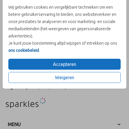
Wij gebruiken cookies en vergelijkbare technieken om een
betere gebruikerservaring te bieden, ons websiteverkeer en
Aantal
x 1 proefsetjes
Prijs:
€ 0,50
onze prestaties te analyseren en voor marketing- en sociale
mediadoeleinden (het weergeven van gepersonaliseerde
advertenties).
Bestel gemakkelijk een proefdruk voor € 0,50
Je kunt jouw toestemming altijd wijzigen of intrekken op ons
ons cookiebeleid
.
OMSCHRIJVING
Accepteren
Minimagazine, cadeau sluitzegels -> Stalensets zijn optioneel bij
te bestellen door de klant
Weigeren
Prijs:
€ 0,50
per 1 proefsetjes
MENU