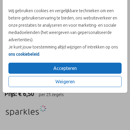
Wij gebruiken cookies en vergelijkbare technieken om een
Aantal
x 25 zegels
Prijs:
€ 6,50
betere gebruikerservaring te bieden, ons websiteverkeer en
onze prestaties te analyseren en voor marketing- en sociale
mediadoeleinden (het weergeven van gepersonaliseerde
advertenties).
OMSCHRIJVING
Je kunt jouw toestemming altijd wijzigen of intrekken op ons
De geboorte van een broertje maakt veel los bij oudere
ons cookiebeleid
.
kind(eren) in een gezin. Hoe leuk is het dat je je andere kind(eren)
door middel van het geboortekaartje kan betrekken bij de
Accepteren
geboorte van jullie jongste kindje? Deze sluitzegel geeft vast een
kleine sneak peak van het geboortekaartje in de envelop.
Weigeren
Prijs:
€ 6,50
per 25 zegels