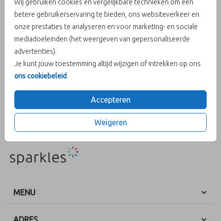
Wij gebruiken cookies en vergelijkbare technieken om een
betere gebruikerservaring te bieden, ons websiteverkeer en
Helaas is dit product tijdelijk uitverkocht!
onze prestaties te analyseren en voor marketing- en sociale
mediadoeleinden (het weergeven van gepersonaliseerde
Heb je vragen? Neem dan contact met ons op.
advertenties).
Je kunt jouw toestemming altijd wijzigen of intrekken op ons
OMSCHRIJVING
ons cookiebeleid
.
Maak van je kaart een kunstwerkje. Plaats je persoonlijke kaart in
een mooie houten kaarthouder. Afmetingen: 7cm x 3cm x 2cm
Accepteren
(lxbxh)
Weigeren
Prijs:
€ 5,95
per 1 kaarthouders
MENU
ADRES