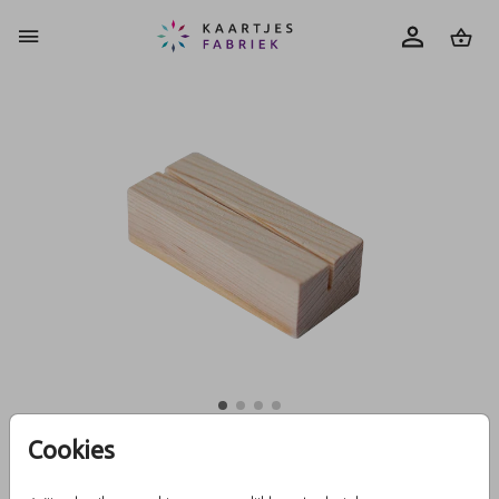
0
Cookies
Kaarthouder hout klein