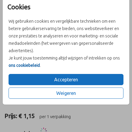
Cookies
Helaas is dit product tijdelijk uitverkocht!
Wij gebruiken cookies en vergelijkbare technieken om een
Heb je vragen? Neem dan contact met ons op.
betere gebruikerservaring te bieden, ons websiteverkeer en
onze prestaties te analyseren en voor marketing- en sociale
OMSCHRIJVING
mediadoeleinden (het weergeven van gepersonaliseerde
Kraft doosje met hartjesuitsnede. Ideaal als geboortebedankje
advertenties).
voor kraambezoek of na een communie of bruiloft. Het doosje is
Je kunt jouw toestemming altijd wijzigen of intrekken op ons
5 cm hoog, breed en diep en wordt ongevouwen en leeg
ons cookiebeleid
.
geleverd.
Accepteren
Je kunt er ongeveer de volgende inhoud in kwijt:
- 100 gram lentilles, chocohartjes of jellybeans
Weigeren
- 50 gram fruithartjes
Prijs:
€ 1,15
per 1 verpakking