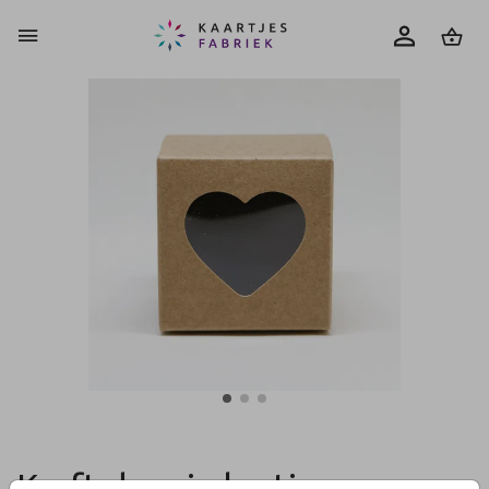
0
Kraft doosje hartje