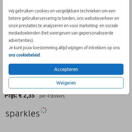
(4)
Wij gebruiken cookies en vergelijkbare technieken om een
betere gebruikerservaring te bieden, ons websiteverkeer en
onze prestaties te analyseren en voor marketing- en sociale
Aantal
x 4 Stickers
Prijs:
€ 2,35
mediadoeleinden (het weergeven van gepersonaliseerde
advertenties).
Je kunt jouw toestemming altijd wijzigen of intrekken op ons
ons cookiebeleid
.
OMSCHRIJVING
Ronde, gouden krasstickers (4 stuks). Formaat: ⌀ 5 cm. Plak de
Accepteren
sticker op je kaart, waarna deze open te krassen is met een
muntje.
Weigeren
Prijs:
€ 2,35
per 4 Stickers