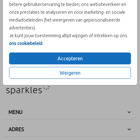
betere gebruikerservaring te bieden, ons websiteverkeer en
onze prestaties te analyseren en voor marketing- en sociale
Aantal
x 25
Prijs:
€ 5,95
mediadoeleinden (het weergeven van gepersonaliseerde
advertenties).
Je kunt jouw toestemming altijd wijzigen of intrekken op ons
ons cookiebeleid
.
OMSCHRIJVING
x
Accepteren
Prijs:
€ 5,95
per 25
Weigeren
MENU
ADRES