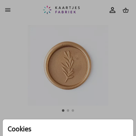
0
Cookies
Antiek gouden lakzegels