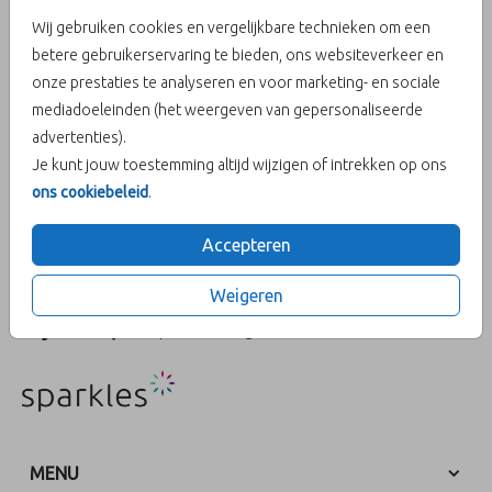
Wij gebruiken cookies en vergelijkbare technieken om een
met takje (25)
betere gebruikerservaring te bieden, ons websiteverkeer en
onze prestaties te analyseren en voor marketing- en sociale
mediadoeleinden (het weergeven van gepersonaliseerde
Aantal
x 25 lakzegels
Prijs:
€ 28,95
advertenties).
Je kunt jouw toestemming altijd wijzigen of intrekken op ons
ons cookiebeleid
.
OMSCHRIJVING
Accepteren
Antiek gouden lakzegels met takje (25 stuks). Formaat: ⌀ 3 cm
en inclusief plakstrip.
Weigeren
Prijs:
€ 28,95
per 25 lakzegels
MENU