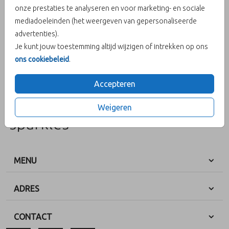
onze prestaties te analyseren en voor marketing- en sociale
Helaas is dit product tijdelijk uitverkocht!
mediadoeleinden (het weergeven van gepersonaliseerde
Heb je vragen? Neem dan contact met ons op.
advertenties).
Je kunt jouw toestemming altijd wijzigen of intrekken op ons
OMSCHRIJVING
ons cookiebeleid
.
Mepal lunchbox Campus DEKSELRAND - cool mint
Accepteren
Prijs:
€ 0,00
per 1 Losse onderdelen
Weigeren
MENU
ADRES
CONTACT