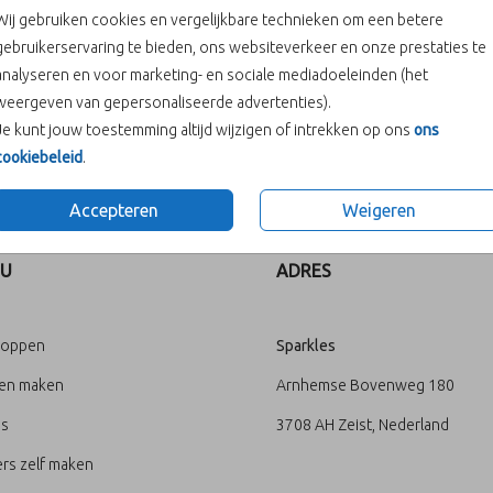
Aantal
Wij gebruiken cookies en vergelijkbare technieken om een betere
gebruikerservaring te bieden, ons websiteverkeer en onze prestaties te
analyseren en voor marketing- en sociale mediadoeleinden (het
weergeven van gepersonaliseerde advertenties).
In winke
Je kunt jouw toestemming altijd wijzigen of intrekken op ons
ons
cookiebeleid
.
Prijs:
€ 0,00
Accepteren
Weigeren
U
ADRES
loppen
Sparkles
ten maken
Arnhemse Bovenweg 180
's
3708 AH Zeist, Nederland
rs zelf maken