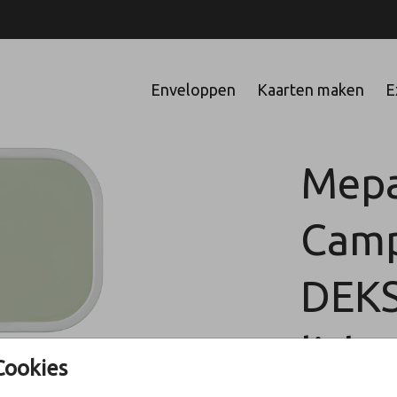
Enveloppen
Kaarten maken
E
Mepa
Cam
DEKS
lich
Cookies