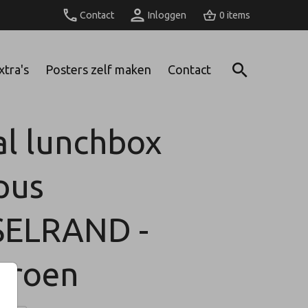
Contact
Inloggen
0
xtra's
Posters zelf maken
Contact
l lunchbox
pus
ELRAND -
tgroen