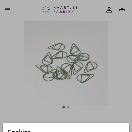
0
Druppelvormige,