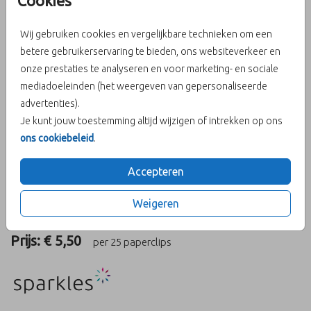
Cookies
eucalyptuskleurige
Wij gebruiken cookies en vergelijkbare technieken om een
betere gebruikerservaring te bieden, ons websiteverkeer en
paperclips (25)
onze prestaties te analyseren en voor marketing- en sociale
mediadoeleinden (het weergeven van gepersonaliseerde
advertenties).
Aantal
x 25 paperclips
Prijs:
€ 5,50
Je kunt jouw toestemming altijd wijzigen of intrekken op ons
ons cookiebeleid
.
Accepteren
OMSCHRIJVING
Druppelvormige, eucalyptuskleurige paperclips (25 stuks).
Weigeren
Formaat: 1,5 cm (breedte) x 2,7 cm (lengte).
Prijs:
€ 5,50
per 25 paperclips