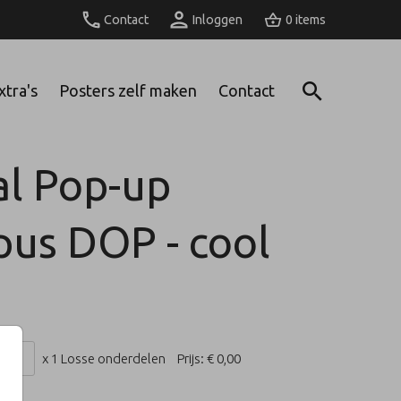
Contact
Inloggen
0
xtra's
Posters zelf maken
Contact
l Pop-up
us DOP - cool
x 1 Losse onderdelen
Prijs:
€ 0,00