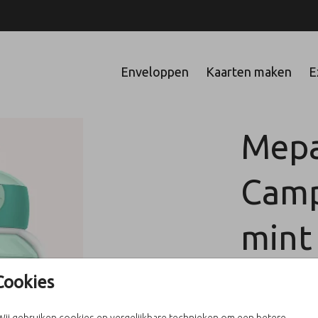
Enveloppen
Kaarten maken
E
Mepa
Camp
mint
Cookies
Aantal