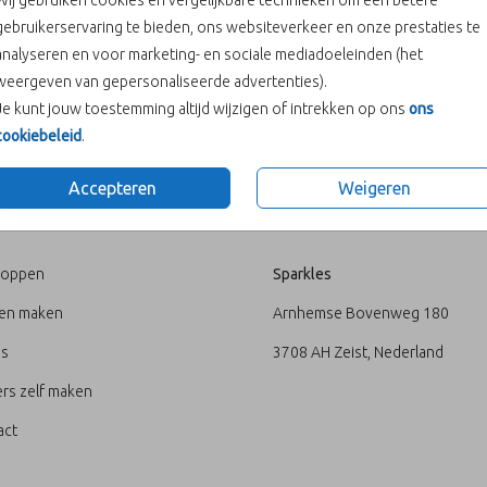
Wij gebruiken cookies en vergelijkbare technieken om een betere
gebruikerservaring te bieden, ons websiteverkeer en onze prestaties te
In winke
analyseren en voor marketing- en sociale mediadoeleinden (het
weergeven van gepersonaliseerde advertenties).
Prijs:
€ 0,00
Je kunt jouw toestemming altijd wijzigen of intrekken op ons
ons
cookiebeleid
.
Accepteren
Weigeren
U
ADRES
loppen
Sparkles
ten maken
Arnhemse Bovenweg 180
's
3708 AH Zeist, Nederland
rs zelf maken
act