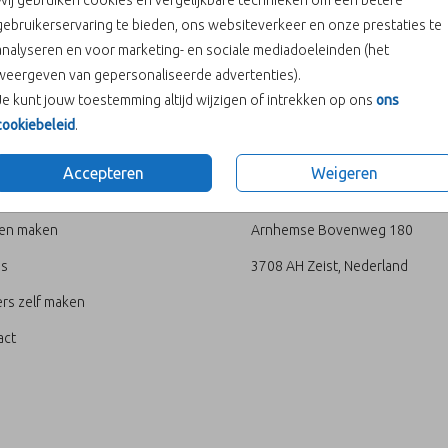
Wij gebruiken cookies en vergelijkbare technieken om een betere
gebruikerservaring te bieden, ons websiteverkeer en onze prestaties te
Prijs:
€ 0,00
analyseren en voor marketing- en sociale mediadoeleinden (het
weergeven van gepersonaliseerde advertenties).
Je kunt jouw toestemming altijd wijzigen of intrekken op ons
ons
cookiebeleid
.
U
ADRES
Accepteren
Weigeren
loppen
Sparkles
ten maken
Arnhemse Bovenweg 180
's
3708 AH Zeist, Nederland
rs zelf maken
act