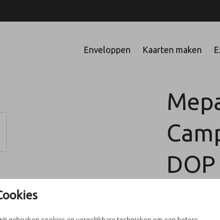
Enveloppen
Kaarten maken
E
Mepa
Camp
DOP 
Cookies
Helaas is dit pro
Heb je vragen? 