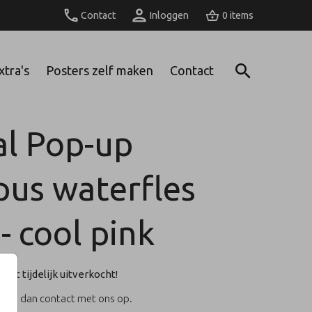
Contact
Inloggen
0
xtra's
Posters zelf maken
Contact
l Pop-up
us waterfles
- cool pink
duct tijdelijk uitverkocht!
Neem dan contact met ons op.