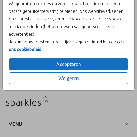
Wij gebruiken cookies en vergelijkbare technieken om een
voor meisje
betere gebruikerservaring te bieden, ons websiteverkeer en
onze prestaties te analyseren en voor marketing- en sociale
mediadoeleinden (het weergeven van gepersonaliseerde
Aantal
x 25 zegels
Prijs:
€ 6,50
advertenties).
Je kunt jouw toestemming altijd wijzigen of intrekken op ons
ons cookiebeleid
.
OMSCHRIJVING
Accepteren
x
Weigeren
Prijs:
€ 6,50
per 25 zegels
MENU