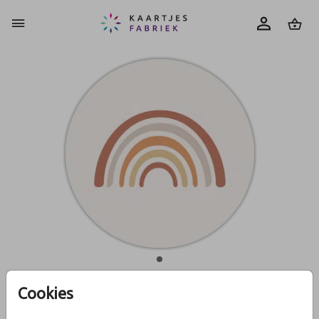
0
Cookies
Sluitzegel met regenboog