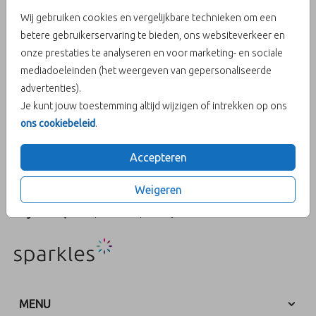
Wij gebruiken cookies en vergelijkbare technieken om een
koord (4) | € 1,49
betere gebruikerservaring te bieden, ons websiteverkeer en
onze prestaties te analyseren en voor marketing- en sociale
mediadoeleinden (het weergeven van gepersonaliseerde
Aantal
x 1 Sample-setjes
Prijs:
€ 1,49
advertenties).
Je kunt jouw toestemming altijd wijzigen of intrekken op ons
ons cookiebeleid
.
OMSCHRIJVING
Accepteren
Sampleset van drie kleuren elastisch koord: saliegroen, oudroze
en roestbruin & cognackleurig suède koord.
Weigeren
Prijs:
€ 1,49
per 1 Sample-setjes
MENU