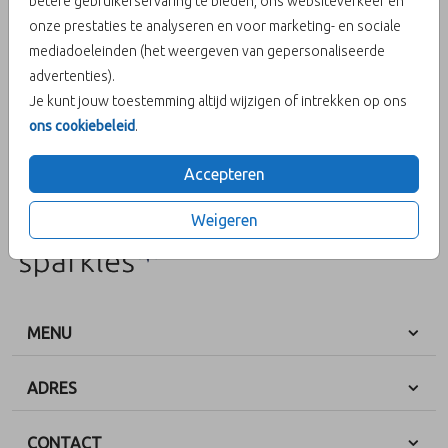
betere gebruikerservaring te bieden, ons websiteverkeer en
Aantal
x 25 zegels
Prijs:
€ 6,50
onze prestaties te analyseren en voor marketing- en sociale
mediadoeleinden (het weergeven van gepersonaliseerde
advertenties).
Je kunt jouw toestemming altijd wijzigen of intrekken op ons
OMSCHRIJVING
ons cookiebeleid
.
Sluitzegels met de tekst big news in een sierlijk lettertype. Het
hartje maakt deze sluitzegel helemaal af.
Accepteren
Prijs:
€ 6,50
per 25 zegels
Weigeren
MENU
ADRES
CONTACT