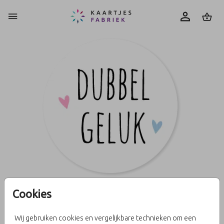
0
Cookies
Sluitzegel dubbel geluk JM
Wij gebruiken cookies en vergelijkbare technieken om een