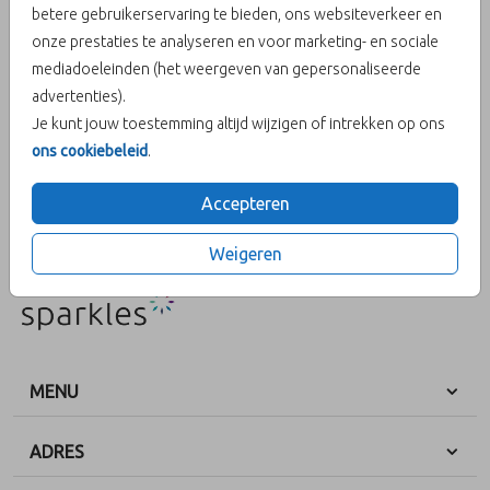
betere gebruikerservaring te bieden, ons websiteverkeer en
onze prestaties te analyseren en voor marketing- en sociale
Aantal
x 25 zegels
Prijs:
€ 6,50
mediadoeleinden (het weergeven van gepersonaliseerde
advertenties).
Je kunt jouw toestemming altijd wijzigen of intrekken op ons
ons cookiebeleid
.
OMSCHRIJVING
Sluitzegel dubbel geluk J/M
Accepteren
Prijs:
€ 6,50
per 25 zegels
Weigeren
MENU
ADRES