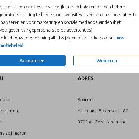
Wij gebruiken cookies en vergelijkbare technieken om een betere
gebruikerservaring te bieden, ons websiteverkeer en onze prestaties te
analyseren en voor marketing- en sociale mediadoeleinden (het
weergeven van gepersonaliseerde advertenties).
Je kunt jouw toestemming altijd wijzigen of intrekken op ons
ons
cookiebeleid
.
Prijs:
€ 6,50
Accepteren
Weigeren
U
ADRES
loppen
Sparkles
ten maken
Arnhemse Bovenweg 180
's
3708 AH Zeist, Nederland
rs zelf maken