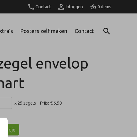
Contact
Inloggen
0
xtra's
Posters zelf maken
Contact
tzegel envelop
hart
x 25 zegels
Prijs:
€ 6,50
lmandje