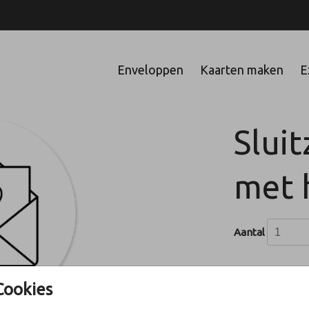
Enveloppen
Kaarten maken
E
Slui
met 
Aantal
Cookies
In winke