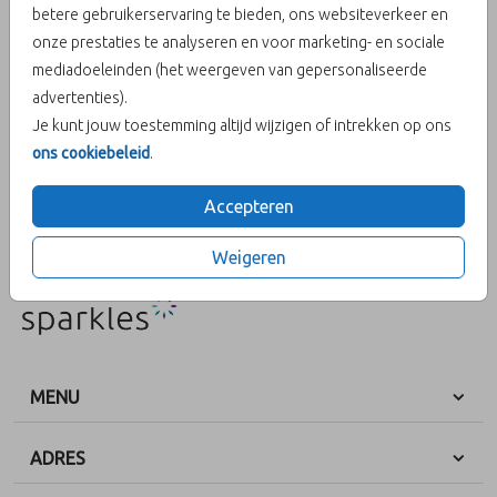
Aantal
x 25 zegels
Prijs:
€ 6,50
betere gebruikerservaring te bieden, ons websiteverkeer en
onze prestaties te analyseren en voor marketing- en sociale
mediadoeleinden (het weergeven van gepersonaliseerde
advertenties).
OMSCHRIJVING
Je kunt jouw toestemming altijd wijzigen of intrekken op ons
Deze sluitsticker met een 30 in goudlook past perfect bij een
ons cookiebeleid
.
huwelijksjubileum! Ook leuk om te gebruiken wanneer je je 30e
verjaardag viert.
Accepteren
Prijs:
€ 6,50
per 25 zegels
Weigeren
MENU
ADRES